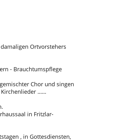
s damaligen Ortvorstehers
ndern - Brauchtumspflege
in gemischter Chor und singen
, Kirchenlieder ……
n.
aussaal in Fritzlar-
tstagen , in Gottesdiensten,